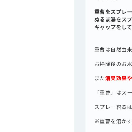
重曹をスプレ
ぬるま湯をス
キャップをし
重曹は自然由
お掃除後のお水
また
消臭効果
「重曹」はス
スプレー容器は
※重曹を溶か