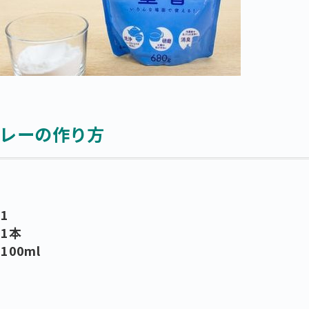
レーの作り方
1
1本
00ml