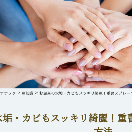
>
>
らナナフク
豆知識
お風呂の水垢・カビもスッキリ綺麗！重曹スプレー
水垢・カビもスッキリ綺麗！重
方法