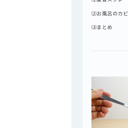
⑵お風呂のカ
⑶まとめ