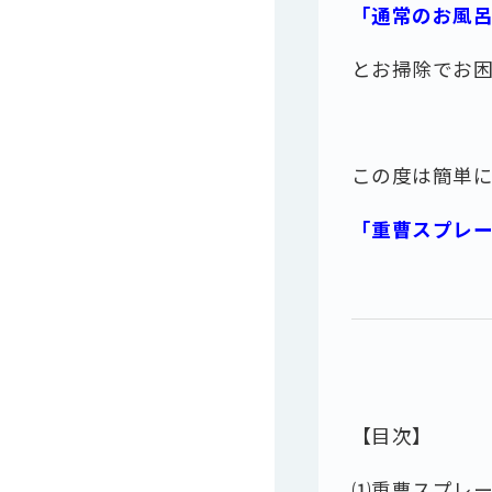
「通常のお風
とお掃除でお
この度は簡単
「重曹スプレ
【目次】
⑴重曹スプレ