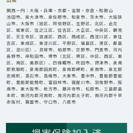
山県
関西一円：大阪・兵庫・京都・滋賀・奈良・和歌山
池田市、泉大津市、泉佐野市、和泉市、茨木市、大阪狭
山市、大阪市（旭区、阿倍野区、生野区、北区、此花
区、城東区、住之江区、住吉区、大正区、中央区、鶴見
区、天王寺区、浪速区、西区、西成区、西淀川区、東住
吉区、東成区、東淀川区、平野区、福島区、港区、都島
区、淀川区）、貝塚市、柏原市、交野市、門真市、河内
長野市、岸和田市、堺市（北区、堺区、中区、西区、東
区、南区、美原区）、四條畷市、吹田市、摂津市、泉南
郡熊取町、泉南郡田尻町、泉南郡岬町、泉南市、泉北郡
忠岡町、高石市、高槻市、大東市、豊中市、豊能郡豊能
町、豊能郡能勢町、富田林市、寝屋川市、羽曳野市、阪
南市、東大阪市、枚方市、藤井寺市、松原市、三島郡島
本町、南河内郡河南町、南河内郡太子町、南河内郡千早
赤阪村、箕面市、守口市、八尾市