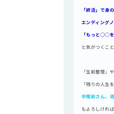
「終活」で身
エンディング
「もっと○○
と気がつくこ
「生前整理」
「残りの人生
中尾彬さん、
もよろしけれ