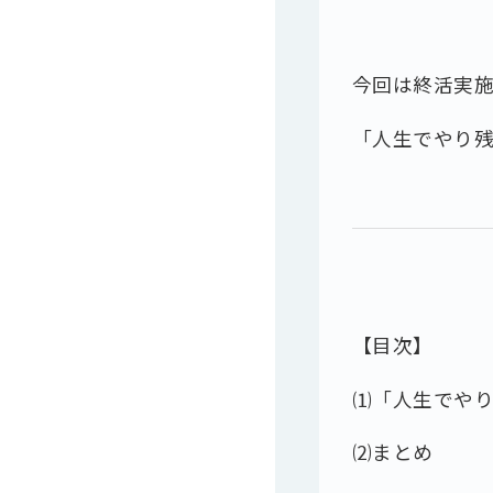
今回は終活実
「人生でやり
【目次】
⑴「人生でや
⑵まとめ