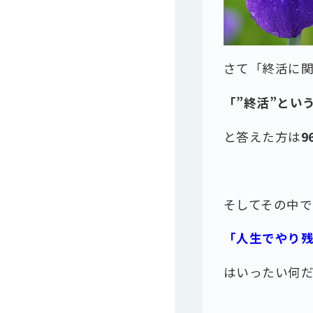
さて「終活に
「”終活”とい
と答えた方は
9
そしてその中で
「人生でやり
はいったい何