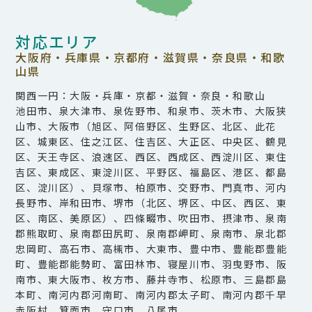
対応エリア
大阪府・兵庫県・京都府・滋賀県・奈良県・和歌
山県
関西一円：大阪・兵庫・京都・滋賀・奈良・和歌山
池田市、泉大津市、泉佐野市、和泉市、茨木市、大阪狭
山市、大阪市（旭区、阿倍野区、生野区、北区、此花
区、城東区、住之江区、住吉区、大正区、中央区、鶴見
区、天王寺区、浪速区、西区、西成区、西淀川区、東住
吉区、東成区、東淀川区、平野区、福島区、港区、都島
区、淀川区）、貝塚市、柏原市、交野市、門真市、河内
長野市、岸和田市、堺市（北区、堺区、中区、西区、東
区、南区、美原区）、四條畷市、吹田市、摂津市、泉南
郡熊取町、泉南郡田尻町、泉南郡岬町、泉南市、泉北郡
忠岡町、高石市、高槻市、大東市、豊中市、豊能郡豊能
町、豊能郡能勢町、富田林市、寝屋川市、羽曳野市、阪
南市、東大阪市、枚方市、藤井寺市、松原市、三島郡島
本町、南河内郡河南町、南河内郡太子町、南河内郡千早
赤阪村、箕面市、守口市、八尾市