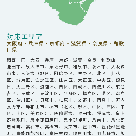
対応エリア
大阪府・兵庫県・京都府・滋賀県・奈良県・和歌
山県
関西一円：大阪・兵庫・京都・滋賀・奈良・和歌山
池田市、泉大津市、泉佐野市、和泉市、茨木市、大阪狭
山市、大阪市（旭区、阿倍野区、生野区、北区、此花
区、城東区、住之江区、住吉区、大正区、中央区、鶴見
区、天王寺区、浪速区、西区、西成区、西淀川区、東住
吉区、東成区、東淀川区、平野区、福島区、港区、都島
区、淀川区）、貝塚市、柏原市、交野市、門真市、河内
長野市、岸和田市、堺市（北区、堺区、中区、西区、東
区、南区、美原区）、四條畷市、吹田市、摂津市、泉南
郡熊取町、泉南郡田尻町、泉南郡岬町、泉南市、泉北郡
忠岡町、高石市、高槻市、大東市、豊中市、豊能郡豊能
町、豊能郡能勢町、富田林市、寝屋川市、羽曳野市、阪