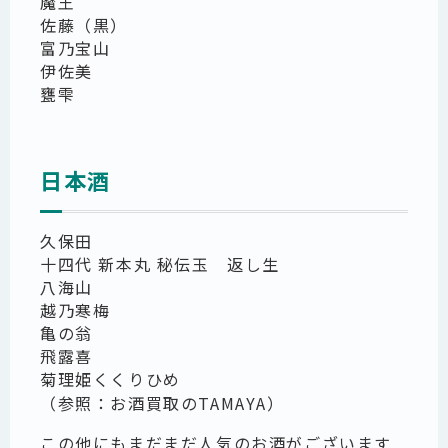
魔王
佐藤（黒）
富乃宝山
伊佐美
甕雫
日本酒
久保田
十四代 新本丸 秘伝玉 返し生
八海山
越乃寒梅
亀の翁
飛露喜
菊理姫くくりひめ
（参照：
お酒買取のTAMAYA
）
この他にもまだまだ人気のお酒がございます