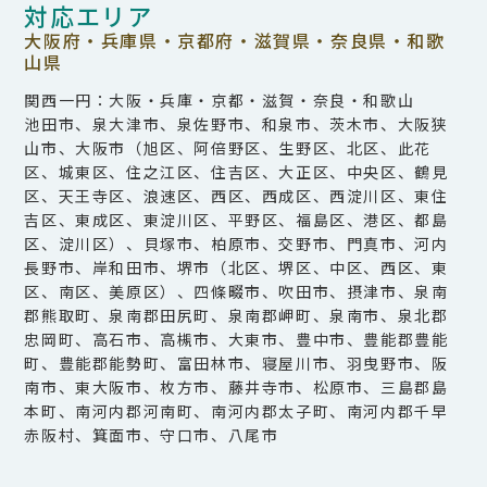
対応エリア
大阪府・兵庫県・京都府・滋賀県・奈良県・和歌
山県
関西一円：大阪・兵庫・京都・滋賀・奈良・和歌山
池田市、泉大津市、泉佐野市、和泉市、茨木市、大阪狭
山市、大阪市（旭区、阿倍野区、生野区、北区、此花
区、城東区、住之江区、住吉区、大正区、中央区、鶴見
区、天王寺区、浪速区、西区、西成区、西淀川区、東住
吉区、東成区、東淀川区、平野区、福島区、港区、都島
区、淀川区）、貝塚市、柏原市、交野市、門真市、河内
長野市、岸和田市、堺市（北区、堺区、中区、西区、東
区、南区、美原区）、四條畷市、吹田市、摂津市、泉南
郡熊取町、泉南郡田尻町、泉南郡岬町、泉南市、泉北郡
忠岡町、高石市、高槻市、大東市、豊中市、豊能郡豊能
町、豊能郡能勢町、富田林市、寝屋川市、羽曳野市、阪
南市、東大阪市、枚方市、藤井寺市、松原市、三島郡島
本町、南河内郡河南町、南河内郡太子町、南河内郡千早
赤阪村、箕面市、守口市、八尾市