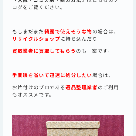
ログをご覧ください。
もしまだまだ
綺麗で使えそうな物
の場合は、
リサイクルショップ
に持ち込んだり
買取
業者に買取してもらう
のも一案です。
手間暇を省いて迅速に処分したい
場合は、
お片付けのプロである
遺品整理業者
のご利用
もオススメです。