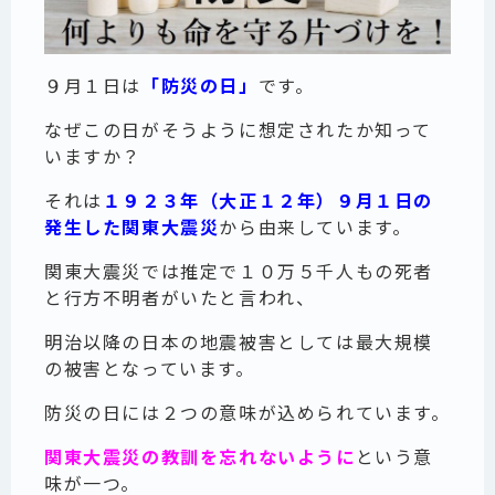
９月１日は
「防災の日」
です。
なぜこの日がそうように想定されたか知って
いますか？
それは
１９２３年（大正１２年）９月１日の
発生した関東大震災
から由来しています。
関東大震災では推定で１０万５千人もの死者
と行方不明者がいたと言われ、
明治以降の日本の地震被害としては最大規模
の被害となっています。
防災の日には２つの意味が込められています。
関東大震災の教訓を忘れないように
という意
味が一つ。