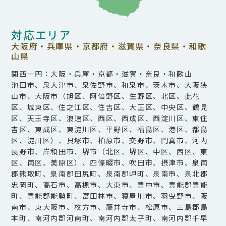
対応エリア
大阪府・兵庫県・京都府・滋賀県・奈良県・和歌
山県
関西一円：大阪・兵庫・京都・滋賀・奈良・和歌山
池田市、泉大津市、泉佐野市、和泉市、茨木市、大阪狭
山市、大阪市（旭区、阿倍野区、生野区、北区、此花
区、城東区、住之江区、住吉区、大正区、中央区、鶴見
区、天王寺区、浪速区、西区、西成区、西淀川区、東住
吉区、東成区、東淀川区、平野区、福島区、港区、都島
区、淀川区）、貝塚市、柏原市、交野市、門真市、河内
長野市、岸和田市、堺市（北区、堺区、中区、西区、東
区、南区、美原区）、四條畷市、吹田市、摂津市、泉南
郡熊取町、泉南郡田尻町、泉南郡岬町、泉南市、泉北郡
忠岡町、高石市、高槻市、大東市、豊中市、豊能郡豊能
町、豊能郡能勢町、富田林市、寝屋川市、羽曳野市、阪
南市、東大阪市、枚方市、藤井寺市、松原市、三島郡島
本町、南河内郡河南町、南河内郡太子町、南河内郡千早