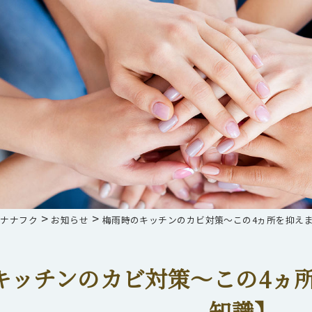
>
>
らナナフク
お知らせ
梅雨時のキッチンのカビ対策～この4ヵ所を抑え
キッチンのカビ対策～この4ヵ
知識】