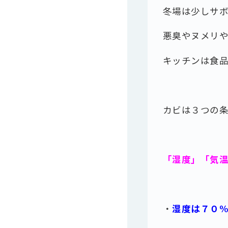
冬場は少しサ
悪臭やヌメリや
キッチンは食
カビは３つの
「湿度」「気
・
湿度は７０