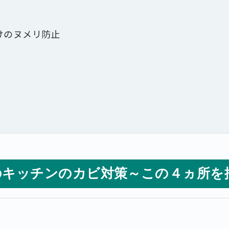
けのヌメリ防止
のキッチンのカビ対策～この４ヵ所を