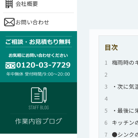
会社概要
お問い合わせ
目次
1
梅雨時の
2
3
・次に気
4
5
・最後に
6
キッチン
7
●シンク