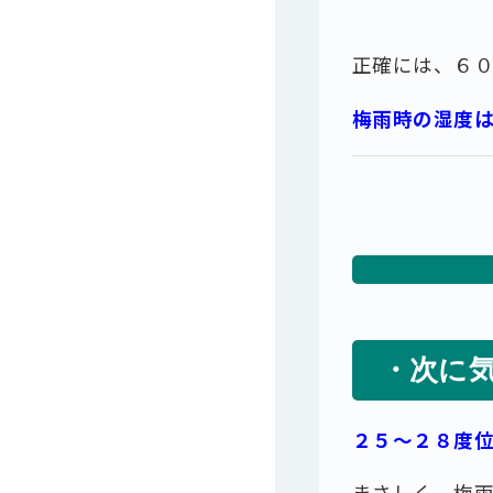
正確には、６
梅雨時の湿度
・次に
２５～２８度
まさしく、梅