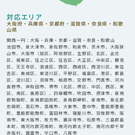
対応エリア
大阪府・兵庫県・京都府・滋賀県・奈良県・和歌
山県
関西一円：大阪・兵庫・京都・滋賀・奈良・和歌山
池田市、泉大津市、泉佐野市、和泉市、茨木市、大阪狭
山市、大阪市（旭区、阿倍野区、生野区、北区、此花
区、城東区、住之江区、住吉区、大正区、中央区、鶴見
区、天王寺区、浪速区、西区、西成区、西淀川区、東住
吉区、東成区、東淀川区、平野区、福島区、港区、都島
区、淀川区）、貝塚市、柏原市、交野市、門真市、河内
長野市、岸和田市、堺市（北区、堺区、中区、西区、東
区、南区、美原区）、四條畷市、吹田市、摂津市、泉南
郡熊取町、泉南郡田尻町、泉南郡岬町、泉南市、泉北郡
忠岡町、高石市、高槻市、大東市、豊中市、豊能郡豊能
町、豊能郡能勢町、富田林市、寝屋川市、羽曳野市、阪
南市、東大阪市、枚方市、藤井寺市、松原市、三島郡島
本町、南河内郡河南町、南河内郡太子町、南河内郡千早
赤阪村、箕面市、守口市、八尾市