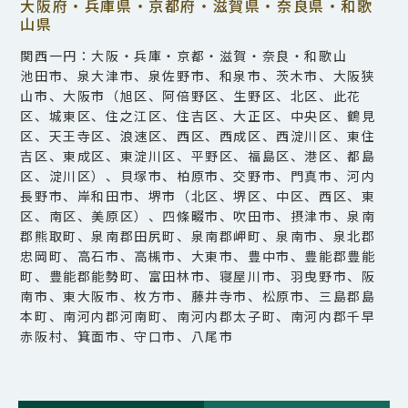
大阪府・兵庫県・京都府・滋賀県・奈良県・和歌
山県
関西一円：大阪・兵庫・京都・滋賀・奈良・和歌山
池田市、泉大津市、泉佐野市、和泉市、茨木市、大阪狭
山市、大阪市（旭区、阿倍野区、生野区、北区、此花
区、城東区、住之江区、住吉区、大正区、中央区、鶴見
区、天王寺区、浪速区、西区、西成区、西淀川区、東住
吉区、東成区、東淀川区、平野区、福島区、港区、都島
区、淀川区）、貝塚市、柏原市、交野市、門真市、河内
長野市、岸和田市、堺市（北区、堺区、中区、西区、東
区、南区、美原区）、四條畷市、吹田市、摂津市、泉南
郡熊取町、泉南郡田尻町、泉南郡岬町、泉南市、泉北郡
忠岡町、高石市、高槻市、大東市、豊中市、豊能郡豊能
町、豊能郡能勢町、富田林市、寝屋川市、羽曳野市、阪
南市、東大阪市、枚方市、藤井寺市、松原市、三島郡島
本町、南河内郡河南町、南河内郡太子町、南河内郡千早
赤阪村、箕面市、守口市、八尾市