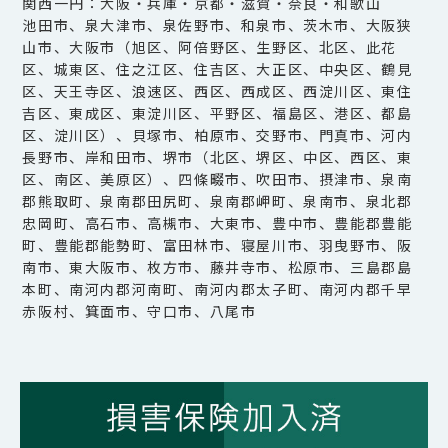
関西一円：大阪・兵庫・京都・滋賀・奈良・和歌山
池田市、泉大津市、泉佐野市、和泉市、茨木市、大阪狭
山市、大阪市（旭区、阿倍野区、生野区、北区、此花
区、城東区、住之江区、住吉区、大正区、中央区、鶴見
区、天王寺区、浪速区、西区、西成区、西淀川区、東住
吉区、東成区、東淀川区、平野区、福島区、港区、都島
区、淀川区）、貝塚市、柏原市、交野市、門真市、河内
長野市、岸和田市、堺市（北区、堺区、中区、西区、東
区、南区、美原区）、四條畷市、吹田市、摂津市、泉南
郡熊取町、泉南郡田尻町、泉南郡岬町、泉南市、泉北郡
忠岡町、高石市、高槻市、大東市、豊中市、豊能郡豊能
町、豊能郡能勢町、富田林市、寝屋川市、羽曳野市、阪
南市、東大阪市、枚方市、藤井寺市、松原市、三島郡島
本町、南河内郡河南町、南河内郡太子町、南河内郡千早
赤阪村、箕面市、守口市、八尾市