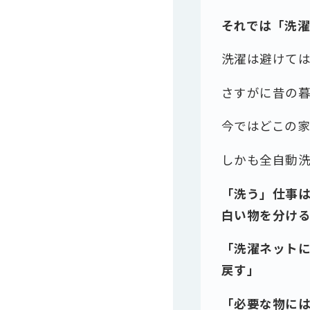
それでは「洗
洗濯は避けて
さすがに昔の
今ではどこの
しかも全自動
「洗う」仕事
白い物を分け
「洗濯ネット
戻す」
「必要な物に