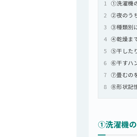
1
①洗濯機
2
②夜のう
3
➂種類別
4
④乾燥ま
5
⑤干した
6
⑥干すハ
7
⑦畳むの
8
⑧形状記
①洗濯機の