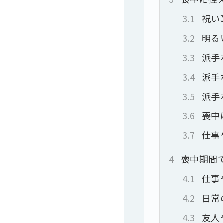
3.1
祝い
3.2
明る
3.3
派手
3.4
派手
3.5
派手
3.6
喪中
3.7
仕事
4
喪中期間
4.1
仕事
4.2
日常
4.3
友人