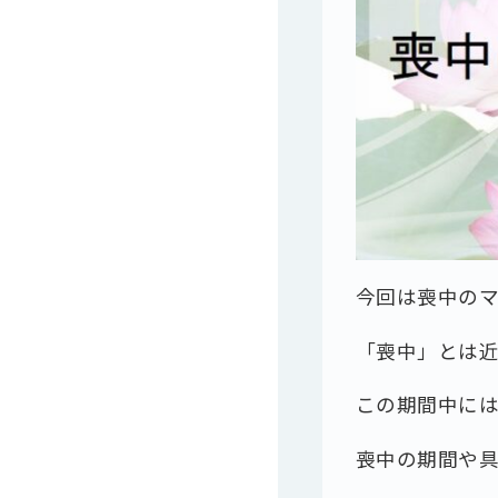
今回は喪中のマ
「喪中」とは
この期間中に
喪中の期間や