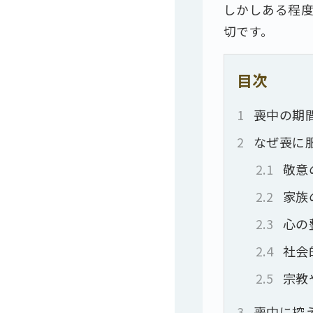
しかしある程
切です。
目次
1
喪中の期
2
なぜ喪に
2.1
敬意
2.2
家族
2.3
心の
2.4
社会
2.5
宗教
3
喪中に控