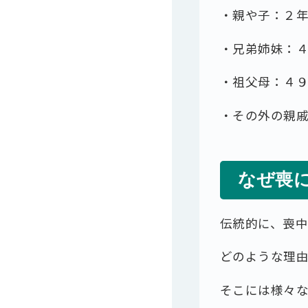
・親や子：２
・兄弟姉妹：
・祖父母：４
・その外の親
なぜ喪
伝統的に、喪
どのような理
そこには様々