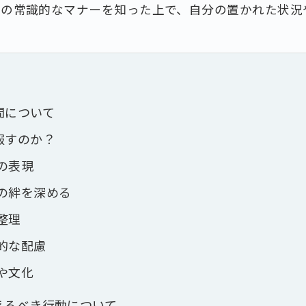
度の常識的なマナーを知った上で、自分の置かれた状況
間について
服すのか？
の表現
の絆を深める
整理
的な配慮
や文化
えるべき行動について