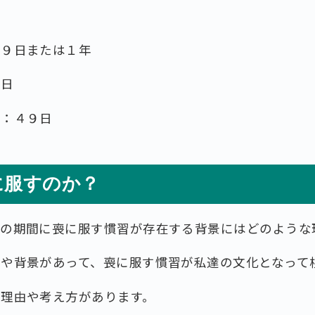
年
４９日または１年
９日
戚：４９日
に服すのか？
中の期間に喪に服す慣習が存在する背景にはどのような
由や背景があって、喪に服す慣習が私達の文化となって
な理由や考え方があります。