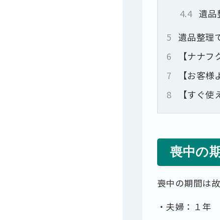
4.4
遺品
5
遺品整理
6
【ナナフ
7
【お客様
8
【すぐ使
喪中の
喪中の期間は
・夫婦：１年