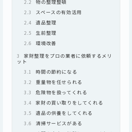
2.2
物の整理整頓
2.3
スペースの有効活用
2.4
遺品整理
2.5
生前整理
2.6
環境改善
3
家財整理をプロの業者に依頼するメリ
ット
3.1
時間の節約になる
3.2
重量物を任せられる
3.3
危険物を扱ってくれる
3.4
家財の買い取りをしてくれる
3.5
遺品の供養をしてくれる
3.6
清掃サービスがある