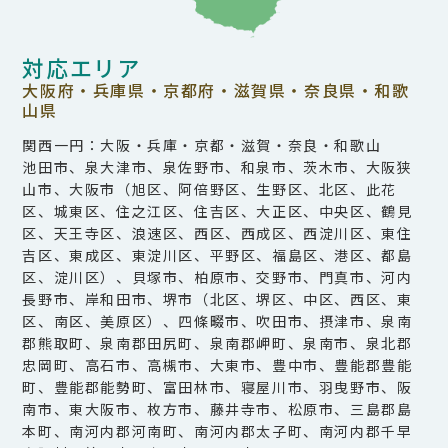
対応エリア
大阪府・兵庫県・京都府・滋賀県・奈良県・和歌
山県
関西一円：大阪・兵庫・京都・滋賀・奈良・和歌山
池田市、泉大津市、泉佐野市、和泉市、茨木市、大阪狭
山市、大阪市（旭区、阿倍野区、生野区、北区、此花
区、城東区、住之江区、住吉区、大正区、中央区、鶴見
区、天王寺区、浪速区、西区、西成区、西淀川区、東住
吉区、東成区、東淀川区、平野区、福島区、港区、都島
区、淀川区）、貝塚市、柏原市、交野市、門真市、河内
長野市、岸和田市、堺市（北区、堺区、中区、西区、東
区、南区、美原区）、四條畷市、吹田市、摂津市、泉南
郡熊取町、泉南郡田尻町、泉南郡岬町、泉南市、泉北郡
忠岡町、高石市、高槻市、大東市、豊中市、豊能郡豊能
町、豊能郡能勢町、富田林市、寝屋川市、羽曳野市、阪
南市、東大阪市、枚方市、藤井寺市、松原市、三島郡島
本町、南河内郡河南町、南河内郡太子町、南河内郡千早