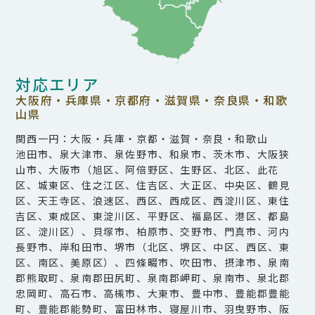
対応エリア
大阪府・兵庫県・京都府・滋賀県・奈良県・和歌
山県
関西一円：大阪・兵庫・京都・滋賀・奈良・和歌山
池田市、泉大津市、泉佐野市、和泉市、茨木市、大阪狭
山市、大阪市（旭区、阿倍野区、生野区、北区、此花
区、城東区、住之江区、住吉区、大正区、中央区、鶴見
区、天王寺区、浪速区、西区、西成区、西淀川区、東住
吉区、東成区、東淀川区、平野区、福島区、港区、都島
区、淀川区）、貝塚市、柏原市、交野市、門真市、河内
長野市、岸和田市、堺市（北区、堺区、中区、西区、東
区、南区、美原区）、四條畷市、吹田市、摂津市、泉南
郡熊取町、泉南郡田尻町、泉南郡岬町、泉南市、泉北郡
忠岡町、高石市、高槻市、大東市、豊中市、豊能郡豊能
町、豊能郡能勢町、富田林市、寝屋川市、羽曳野市、阪