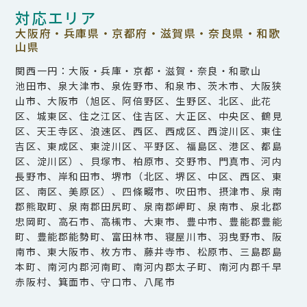
対応エリア
大阪府・兵庫県・京都府・滋賀県・奈良県・和歌
山県
関西一円：大阪・兵庫・京都・滋賀・奈良・和歌山
池田市、泉大津市、泉佐野市、和泉市、茨木市、大阪狭
山市、大阪市（旭区、阿倍野区、生野区、北区、此花
区、城東区、住之江区、住吉区、大正区、中央区、鶴見
区、天王寺区、浪速区、西区、西成区、西淀川区、東住
吉区、東成区、東淀川区、平野区、福島区、港区、都島
区、淀川区）、貝塚市、柏原市、交野市、門真市、河内
長野市、岸和田市、堺市（北区、堺区、中区、西区、東
区、南区、美原区）、四條畷市、吹田市、摂津市、泉南
郡熊取町、泉南郡田尻町、泉南郡岬町、泉南市、泉北郡
忠岡町、高石市、高槻市、大東市、豊中市、豊能郡豊能
町、豊能郡能勢町、富田林市、寝屋川市、羽曳野市、阪
南市、東大阪市、枚方市、藤井寺市、松原市、三島郡島
本町、南河内郡河南町、南河内郡太子町、南河内郡千早
赤阪村、箕面市、守口市、八尾市