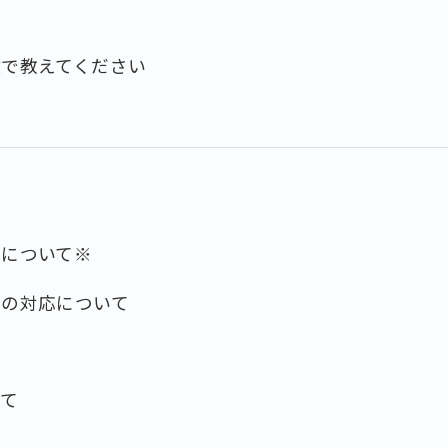
数で教えてください
フについて※
フの対応について
いて