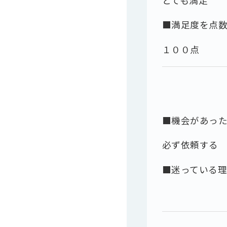
とても満足
■満足度を点
１００点
■機会があっ
必ず依頼する
■迷っている