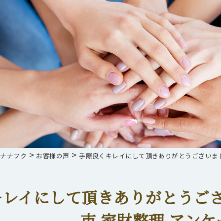
>
>
らナナフク
お客様の声
手際良くキレイにして頂きありがとうございまし
キレイにして頂きありがとうござ
市 家財整理 アン