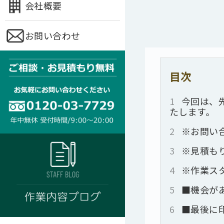
会社概要
お問い合わせ
目次
1
今回は、
たします。
2
※お問い
3
※見積も
4
※作業ス
5
■機会が
6
■最後に