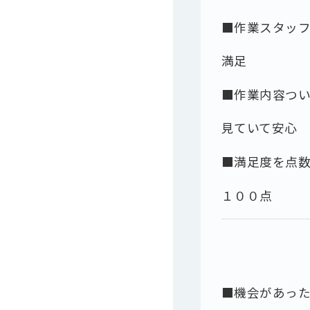
■作業スタッ
満足
■作業内容つ
見ていて安心
■満足度を点
１００点
■機会があっ