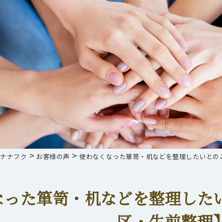
>
>
らナナフク
お客様の声
使わなくなった箪笥・机などを整理したいとの
なった箪笥・机などを整理した
区・生前整理