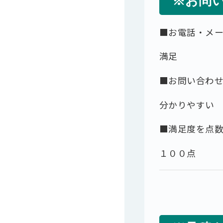
※お問
■お電話・メ
満足
■お問い合わ
分かりやすい
■満足度を点
１００点