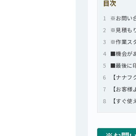
目次
1
※お問い
2
※見積も
3
※作業ス
4
■機会が
5
■最後に
6
【ナナフ
7
【お客様
8
【すぐ使