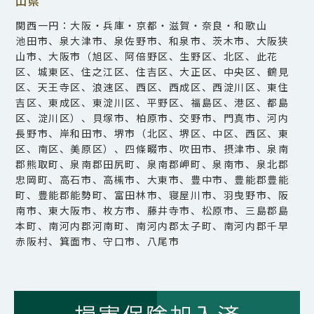
山県
関西一円：大阪・兵庫・京都・滋賀・奈良・和歌山
池田市、泉大津市、泉佐野市、和泉市、茨木市、大阪狭
山市、大阪市（旭区、阿倍野区、生野区、北区、此花
区、城東区、住之江区、住吉区、大正区、中央区、鶴見
区、天王寺区、浪速区、西区、西成区、西淀川区、東住
吉区、東成区、東淀川区、平野区、福島区、港区、都島
区、淀川区）、貝塚市、柏原市、交野市、門真市、河内
長野市、岸和田市、堺市（北区、堺区、中区、西区、東
区、南区、美原区）、四條畷市、吹田市、摂津市、泉南
郡熊取町、泉南郡田尻町、泉南郡岬町、泉南市、泉北郡
忠岡町、高石市、高槻市、大東市、豊中市、豊能郡豊能
町、豊能郡能勢町、富田林市、寝屋川市、羽曳野市、阪
南市、東大阪市、枚方市、藤井寺市、松原市、三島郡島
本町、南河内郡河南町、南河内郡太子町、南河内郡千早
赤阪村、箕面市、守口市、八尾市