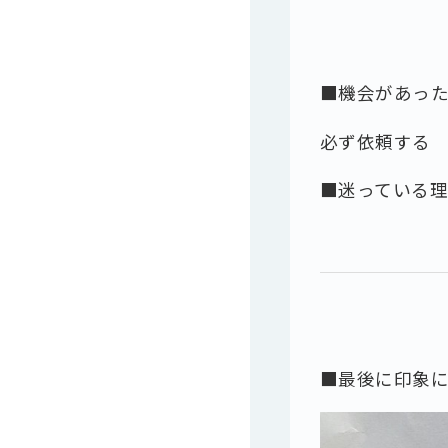
■機会があっ
必ず依頼する
■迷っている
■最後に印象