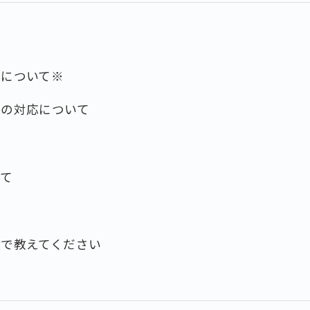
フについて※
フの対応について
いて
数で教えてください