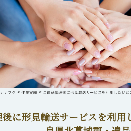
>
>
らナナフク
作業実績
ご遺品整理後に形見輸送サービスを利用したいと
理後に形見輸送サービスを利用
良県北葛城郡・遺品