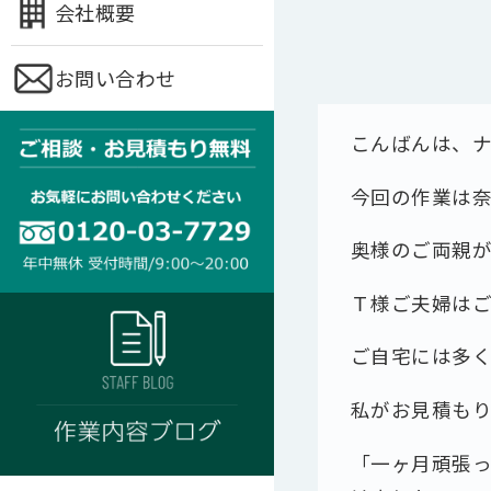
会社概要
お問い合わせ
こんばんは、
今回の作業は
奥様のご両親
Ｔ様ご夫婦は
ご自宅には多
私がお見積も
「一ヶ月頑張