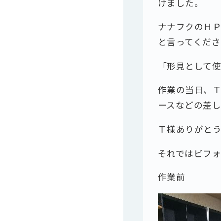
けました。
ナナフクのＨ
と言ってくだ
「形見として
作業の当日、
ースなどの差
Ｔ様ありがと
それではビフ
作業前