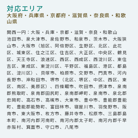
対応エリア
大阪府・兵庫県・京都府・滋賀県・奈良県・和歌
山県
関西一円：大阪・兵庫・京都・滋賀・奈良・和歌山
池田市、泉大津市、泉佐野市、和泉市、茨木市、大阪狭
山市、大阪市（旭区、阿倍野区、生野区、北区、此花
区、城東区、住之江区、住吉区、大正区、中央区、鶴見
区、天王寺区、浪速区、西区、西成区、西淀川区、東住
吉区、東成区、東淀川区、平野区、福島区、港区、都島
区、淀川区）、貝塚市、柏原市、交野市、門真市、河内
長野市、岸和田市、堺市（北区、堺区、中区、西区、東
区、南区、美原区）、四條畷市、吹田市、摂津市、泉南
郡熊取町、泉南郡田尻町、泉南郡岬町、泉南市、泉北郡
忠岡町、高石市、高槻市、大東市、豊中市、豊能郡豊能
町、豊能郡能勢町、富田林市、寝屋川市、羽曳野市、阪
南市、東大阪市、枚方市、藤井寺市、松原市、三島郡島
本町、南河内郡河南町、南河内郡太子町、南河内郡千早
赤阪村、箕面市、守口市、八尾市