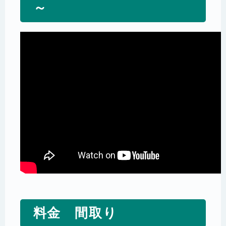
～
料金 間取り