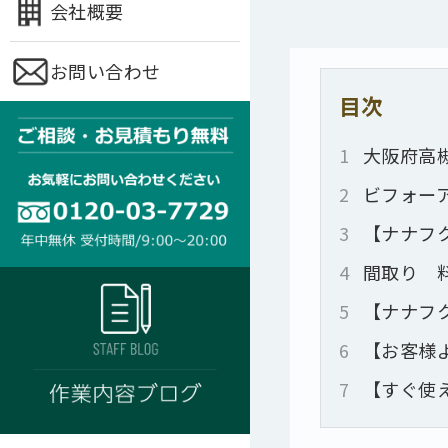
会社概要
お問い合わせ
目次
1
大阪府高
2
ビフォー
3
【ナナフ
4
間取り 
5
【ナナフ
6
【お客様
7
【すぐ使