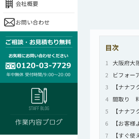
会社概要
お問い合わせ
目次
1
大阪府大
2
ビフォー
3
【ナナフ
4
間取り 
5
【ナナフ
6
【お客様
7
【すぐ使