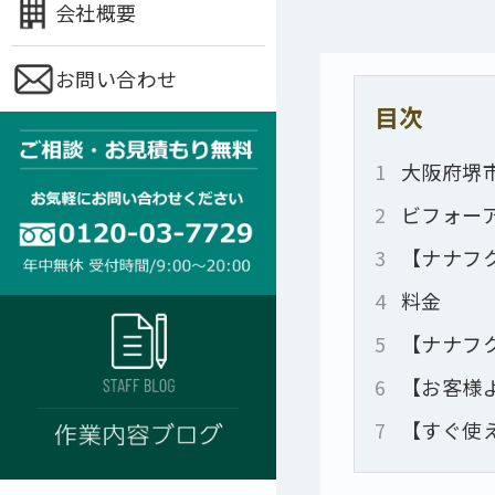
会社概要
お問い合わせ
目次
1
大阪府堺
2
ビフォー
3
【ナナフ
4
料金
5
【ナナフ
6
【お客様
7
【すぐ使