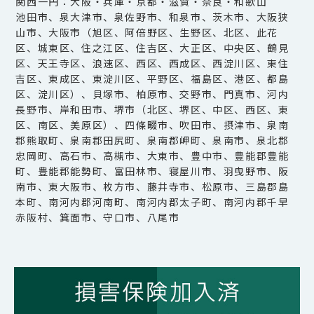
関西一円：大阪・兵庫・京都・滋賀・奈良・和歌山
池田市、泉大津市、泉佐野市、和泉市、茨木市、大阪狭
山市、大阪市（旭区、阿倍野区、生野区、北区、此花
区、城東区、住之江区、住吉区、大正区、中央区、鶴見
区、天王寺区、浪速区、西区、西成区、西淀川区、東住
吉区、東成区、東淀川区、平野区、福島区、港区、都島
区、淀川区）、貝塚市、柏原市、交野市、門真市、河内
長野市、岸和田市、堺市（北区、堺区、中区、西区、東
区、南区、美原区）、四條畷市、吹田市、摂津市、泉南
郡熊取町、泉南郡田尻町、泉南郡岬町、泉南市、泉北郡
忠岡町、高石市、高槻市、大東市、豊中市、豊能郡豊能
町、豊能郡能勢町、富田林市、寝屋川市、羽曳野市、阪
南市、東大阪市、枚方市、藤井寺市、松原市、三島郡島
本町、南河内郡河南町、南河内郡太子町、南河内郡千早
赤阪村、箕面市、守口市、八尾市