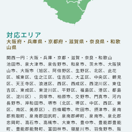
対応エリア
大阪府・兵庫県・京都府・滋賀県・奈良県・和歌
山県
関西一円：大阪・兵庫・京都・滋賀・奈良・和歌山
池田市、泉大津市、泉佐野市、和泉市、茨木市、大阪狭
山市、大阪市（旭区、阿倍野区、生野区、北区、此花
区、城東区、住之江区、住吉区、大正区、中央区、鶴見
区、天王寺区、浪速区、西区、西成区、西淀川区、東住
吉区、東成区、東淀川区、平野区、福島区、港区、都島
区、淀川区）、貝塚市、柏原市、交野市、門真市、河内
長野市、岸和田市、堺市（北区、堺区、中区、西区、東
区、南区、美原区）、四條畷市、吹田市、摂津市、泉南
郡熊取町、泉南郡田尻町、泉南郡岬町、泉南市、泉北郡
忠岡町、高石市、高槻市、大東市、豊中市、豊能郡豊能
町、豊能郡能勢町、富田林市、寝屋川市、羽曳野市、阪