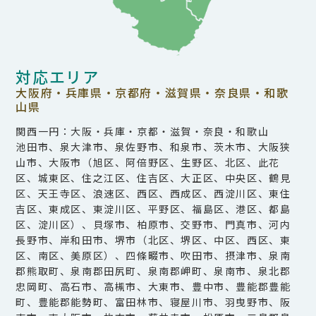
対応エリア
大阪府・兵庫県・京都府・滋賀県・奈良県・和歌
山県
関西一円：大阪・兵庫・京都・滋賀・奈良・和歌山
池田市、泉大津市、泉佐野市、和泉市、茨木市、大阪狭
山市、大阪市（旭区、阿倍野区、生野区、北区、此花
区、城東区、住之江区、住吉区、大正区、中央区、鶴見
区、天王寺区、浪速区、西区、西成区、西淀川区、東住
吉区、東成区、東淀川区、平野区、福島区、港区、都島
区、淀川区）、貝塚市、柏原市、交野市、門真市、河内
長野市、岸和田市、堺市（北区、堺区、中区、西区、東
区、南区、美原区）、四條畷市、吹田市、摂津市、泉南
郡熊取町、泉南郡田尻町、泉南郡岬町、泉南市、泉北郡
忠岡町、高石市、高槻市、大東市、豊中市、豊能郡豊能
町、豊能郡能勢町、富田林市、寝屋川市、羽曳野市、阪