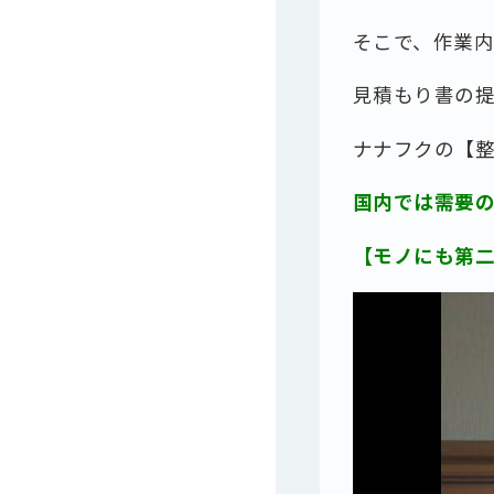
そこで、作業
見積もり書の
ナナフクの【
国内では需要
【モノにも第