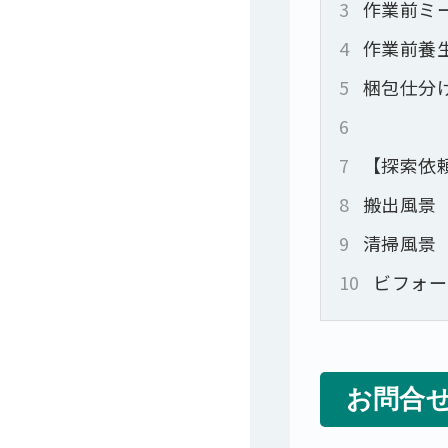
3
作業前ミ
4
作業前養
5
梱包仕分
6
7
【探索依
8
搬出風景
9
清掃風景
10
ビフォー
お問合