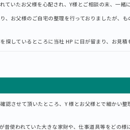
れていたお⽗様を⼼配され、Y様とご相談の末、⼀緒
まり、お⽗様のご⾃宅の整理を⾏っておりましたが、も
を探しているところに当社 HP に⽬が留まり、お⾒
り
確認させて頂いたところ、Y 様とお父様とで細かい整
様が昔使われていた⼤きな家財や、仕事道具等をどの様