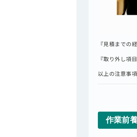
『見積までの
『取り外し項
以上の注意事
作業前