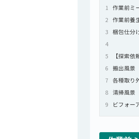
1
作業前ミ
2
作業前養
3
梱包仕分
4
5
【探索依
6
搬出風景
7
各種取り
8
清掃風景
9
ビフォー