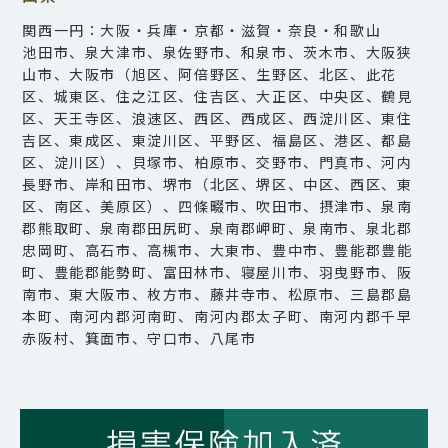
関西一円：大阪・兵庫・京都・滋賀・奈良・和歌山
池田市、泉大津市、泉佐野市、和泉市、茨木市、大阪狭
山市、大阪市（旭区、阿倍野区、生野区、北区、此花
区、城東区、住之江区、住吉区、大正区、中央区、鶴見
区、天王寺区、浪速区、西区、西成区、西淀川区、東住
吉区、東成区、東淀川区、平野区、福島区、港区、都島
区、淀川区）、貝塚市、柏原市、交野市、門真市、河内
長野市、岸和田市、堺市（北区、堺区、中区、西区、東
区、南区、美原区）、四條畷市、吹田市、摂津市、泉南
郡熊取町、泉南郡田尻町、泉南郡岬町、泉南市、泉北郡
忠岡町、高石市、高槻市、大東市、豊中市、豊能郡豊能
町、豊能郡能勢町、富田林市、寝屋川市、羽曳野市、阪
南市、東大阪市、枚方市、藤井寺市、松原市、三島郡島
本町、南河内郡河南町、南河内郡太子町、南河内郡千早
赤阪村、箕面市、守口市、八尾市