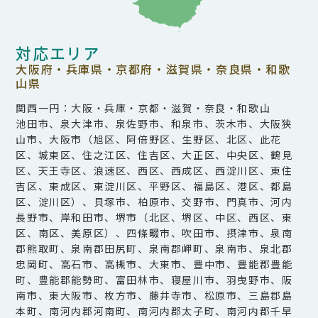
対応エリア
大阪府・兵庫県・京都府・滋賀県・奈良県・和歌
山県
関西一円：大阪・兵庫・京都・滋賀・奈良・和歌山
池田市、泉大津市、泉佐野市、和泉市、茨木市、大阪狭
山市、大阪市（旭区、阿倍野区、生野区、北区、此花
区、城東区、住之江区、住吉区、大正区、中央区、鶴見
区、天王寺区、浪速区、西区、西成区、西淀川区、東住
吉区、東成区、東淀川区、平野区、福島区、港区、都島
区、淀川区）、貝塚市、柏原市、交野市、門真市、河内
長野市、岸和田市、堺市（北区、堺区、中区、西区、東
区、南区、美原区）、四條畷市、吹田市、摂津市、泉南
郡熊取町、泉南郡田尻町、泉南郡岬町、泉南市、泉北郡
忠岡町、高石市、高槻市、大東市、豊中市、豊能郡豊能
町、豊能郡能勢町、富田林市、寝屋川市、羽曳野市、阪
南市、東大阪市、枚方市、藤井寺市、松原市、三島郡島
本町、南河内郡河南町、南河内郡太子町、南河内郡千早