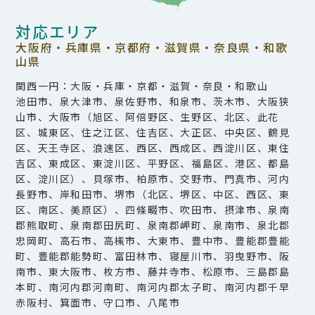
対応エリア
大阪府・兵庫県・京都府・滋賀県・奈良県・和歌
山県
関西一円：大阪・兵庫・京都・滋賀・奈良・和歌山
池田市、泉大津市、泉佐野市、和泉市、茨木市、大阪狭
山市、大阪市（旭区、阿倍野区、生野区、北区、此花
区、城東区、住之江区、住吉区、大正区、中央区、鶴見
区、天王寺区、浪速区、西区、西成区、西淀川区、東住
吉区、東成区、東淀川区、平野区、福島区、港区、都島
区、淀川区）、貝塚市、柏原市、交野市、門真市、河内
長野市、岸和田市、堺市（北区、堺区、中区、西区、東
区、南区、美原区）、四條畷市、吹田市、摂津市、泉南
郡熊取町、泉南郡田尻町、泉南郡岬町、泉南市、泉北郡
忠岡町、高石市、高槻市、大東市、豊中市、豊能郡豊能
町、豊能郡能勢町、富田林市、寝屋川市、羽曳野市、阪
南市、東大阪市、枚方市、藤井寺市、松原市、三島郡島
本町、南河内郡河南町、南河内郡太子町、南河内郡千早
赤阪村、箕面市、守口市、八尾市