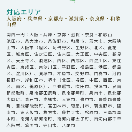
対応エリア
大阪府・兵庫県・京都府・滋賀県・奈良県・和歌
山県
関西一円：大阪・兵庫・京都・滋賀・奈良・和歌山
池田市、泉大津市、泉佐野市、和泉市、茨木市、大阪狭
山市、大阪市（旭区、阿倍野区、生野区、北区、此花
区、城東区、住之江区、住吉区、大正区、中央区、鶴見
区、天王寺区、浪速区、西区、西成区、西淀川区、東住
吉区、東成区、東淀川区、平野区、福島区、港区、都島
区、淀川区）、貝塚市、柏原市、交野市、門真市、河内
長野市、岸和田市、堺市（北区、堺区、中区、西区、東
区、南区、美原区）、四條畷市、吹田市、摂津市、泉南
郡熊取町、泉南郡田尻町、泉南郡岬町、泉南市、泉北郡
忠岡町、高石市、高槻市、大東市、豊中市、豊能郡豊能
町、豊能郡能勢町、富田林市、寝屋川市、羽曳野市、阪
南市、東大阪市、枚方市、藤井寺市、松原市、三島郡島
本町、南河内郡河南町、南河内郡太子町、南河内郡千早
赤阪村、箕面市、守口市、八尾市